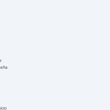
e
seña
icio